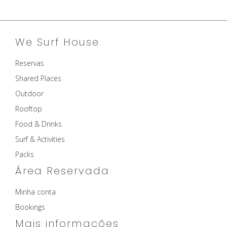
FOOD & DRINKS
SURF & ACTIVITIES
PACKS
We Surf House
CONTACTS
Reservas
PT
Shared Places
Outdoor
EN
Rooftop
Food & Drinks
Surf & Activities
Packs
Área Reservada
Minha conta
Bookings
Mais informações